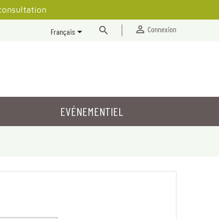
consultation


Connexion

Français
EVÉNEMENTIEL