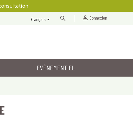
consultation


Connexion

Français
EVÉNEMENTIEL
E