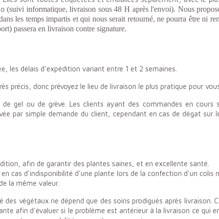
imo
(suivi informatique, livraison sous 48 H après l'envoi). Nous proposo
iré dans les temps impartis et qui nous serait retourné, ne pourra être 
ort) passera en livraison contre signature.
, les délais d'expédition variant entre 1 et 2 semaines.
très précis, donc prévoyez le lieu de livraison le plus pratique pour vous
e de gel ou de grève. Les clients ayant des commandes en cours 
levée par simple demande du client, cependant en cas de dégat sur l
dition, afin de garantir des plantes saines, et en excellente santé.
 en cas d'indisponibilité d'une plante lors de la confection d'un co
de la même valeur.
té des végétaux ne dépend que des soins prodigués après livraison. 
 afin d'évaluer si le problème est antérieur à la livraison ce qui eng