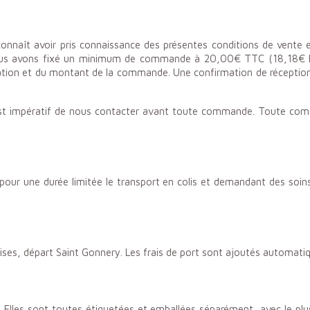
onnaît avoir pris connaissance des présentes conditions de vente e
ous avons fixé un minimum de commande à 20,00€ TTC (18,18€ HT) 
ination et du montant de la commande. Une confirmation de récept
l est impératif de nous contacter avant toute commande. Toute co
 pour une durée limitée le transport en colis et demandant des soins
ises, départ Saint Gonnery. Les frais de port sont ajoutés automati
. Elles sont toutes étiquetées et emballées séparément, avec le plus