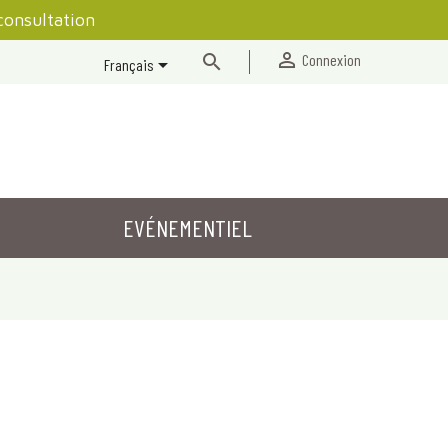
consultation


Connexion

Français
EVÉNEMENTIEL