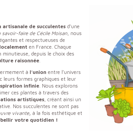
 artisanale de succulentes
d’une
u savoir-faire de Cécile Moisan
, nous
légantes et respectueuses de
 localement
en France. Chaque
n minutieuse, depuis le choix des
ulture raisonnée
.
s fermement à
l’union
entre l’univers
ec leurs formes graphiques et leur
spiration infinie
. Nous explorons
imer ces plantes à travers des
ations artistiques
, créant ainsi un
éative. Nos succulentes ne sont pas
uvre vivante
,
à la fois esthétique et
bellir votre quotidien !