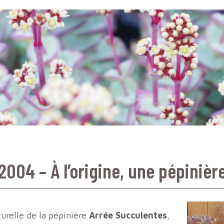
2004 – À l’origine, une pépinièr
turelle de la pépinière
Arrée Succulentes
,