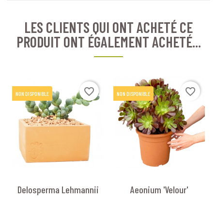
LES CLIENTS QUI ONT ACHETÉ CE
PRODUIT ONT ÉGALEMENT ACHETÉ...
favorite_border
favorite_border
NON DISPONIBLE
NON DISPONIBLE
Delosperma Lehmannii
Aeonium 'Velour'