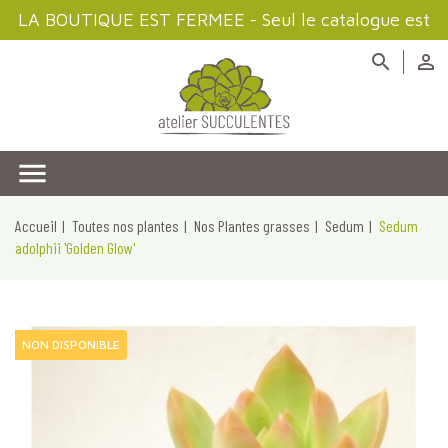
LA BOUTIQUE EST FERMEE - Seul le catalogue est
disponible à la consultation



Accueil
Toutes nos plantes
Nos Plantes grasses
Sedum
Sedum
adolphii 'Golden Glow'
NON DISPONIBLE