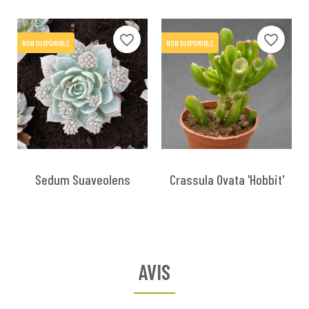
favorite_border
favorite_border
NON DISPONIBLE
NON DISPONIBLE
Sedum Suaveolens
Crassula Ovata 'Hobbit'
AVIS