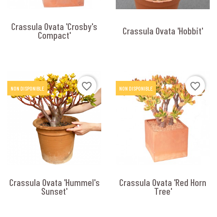
Crassula Ovata 'Crosby's
Crassula Ovata 'Hobbit'
Compact'
favorite_border
favorite_border
NON DISPONIBLE
NON DISPONIBLE
Crassula Ovata 'Hummel's
Crassula Ovata 'Red Horn
Sunset'
Tree'