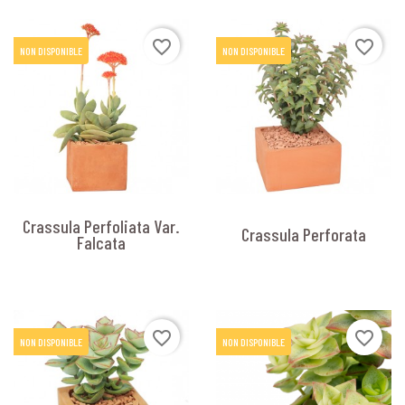
favorite_border
favorite_border
NON DISPONIBLE
NON DISPONIBLE
Crassula Perfoliata Var.
Crassula Perforata
Falcata
favorite_border
favorite_border
NON DISPONIBLE
NON DISPONIBLE