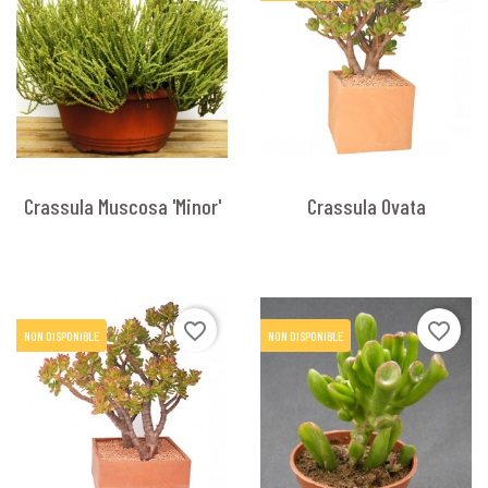
Crassula Muscosa 'Minor'
Crassula Ovata
favorite_border
favorite_border
NON DISPONIBLE
NON DISPONIBLE