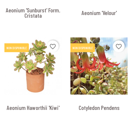
Aeonium 'Sunburst' Form.
Aeonium 'Velour'
Cristata
favorite_border
favorite_border
NON DISPONIBLE
NON DISPONIBLE
Aeonium Haworthii 'Kiwi'
Cotyledon Pendens