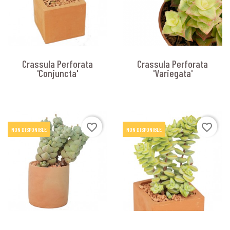
Crassula Perforata
Crassula Perforata
'Conjuncta'
'Variegata'
favorite_border
favorite_border
NON DISPONIBLE
NON DISPONIBLE