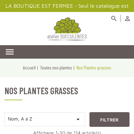
LA BOUTIQUE EST FERMEE - Seul le catalogue est
disponible à la consultation



Accueil
Toutes nos plantes
Nos Plantes grasses
NOS PLANTES GRASSES

Nom, A à Z
FILTRER
Affichage 1-30 de 114 article(s)