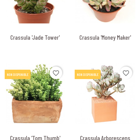
Crassula 'Jade Tower'
Crassula 'Money Maker'
favorite_border
favorite_border
NON DISPONIBLE
NON DISPONIBLE
Crassula 'Tom Thumb'
Crassula Arborescens