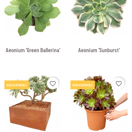
Aeonium 'Green Ballerina'
Aeonium 'Sunburst'
favorite_border
favorite_border
NON DISPONIBLE
NON DISPONIBLE