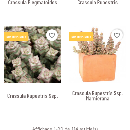
Crassula Plegmatoides
Crassula Rupestris
favorite_border
favorite_border
NON DISPONIBLE
NON DISPONIBLE
Crassula Rupestris Ssp.
Crassula Rupestris Ssp.
Marnierana
Affichage 1-30 de 114 article(s)