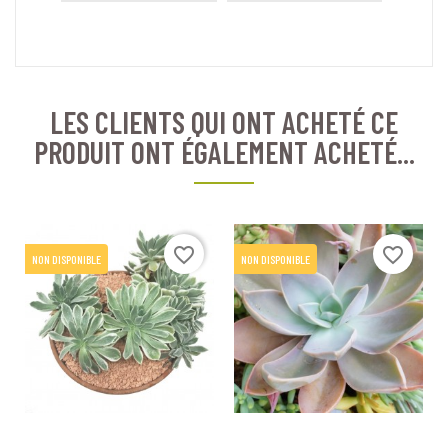
LES CLIENTS QUI ONT ACHETÉ CE
PRODUIT ONT ÉGALEMENT ACHETÉ...
favorite_border
favorite_border
NON DISPONIBLE
NON DISPONIBLE