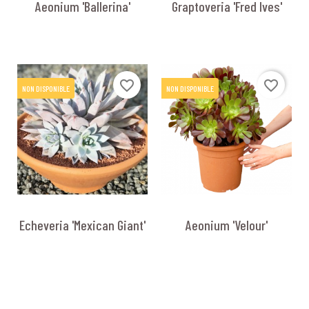
Aeonium 'Ballerina'
Graptoveria 'Fred Ives'
favorite_border
favorite_border
NON DISPONIBLE
NON DISPONIBLE
Echeveria 'Mexican Giant'
Aeonium 'Velour'