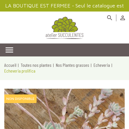
LA BOUTIQUE EST FERMEE - Seul le catalogue est
disponible à la consultation



Accueil
Toutes nos plantes
Nos Plantes grasses
Echeveria
Echeveria prolifica
NON DISPONIBLE