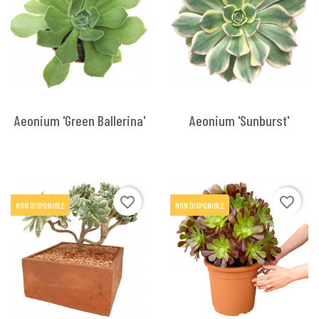
Aeonium 'Green Ballerina'
Aeonium 'Sunburst'
favorite_border
favorite_border
NON DISPONIBLE
NON DISPONIBLE