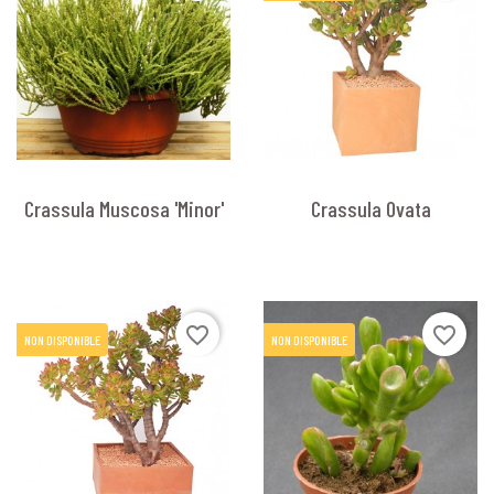
Crassula Muscosa 'Minor'
Crassula Ovata
favorite_border
favorite_border
NON DISPONIBLE
NON DISPONIBLE