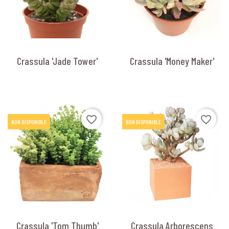
Crassula 'Jade Tower'
Crassula 'Money Maker'
favorite_border
favorite_border
NON DISPONIBLE
NON DISPONIBLE
Crassula 'Tom Thumb'
Crassula Arborescens