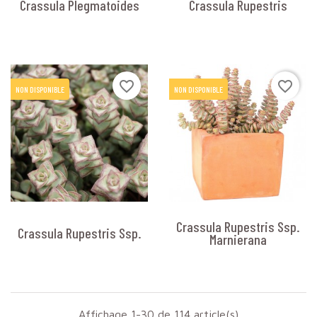
Crassula Plegmatoides
Crassula Rupestris
favorite_border
favorite_border
NON DISPONIBLE
NON DISPONIBLE
Crassula Rupestris Ssp.
Crassula Rupestris Ssp.
Marnierana
Affichage 1-30 de 114 article(s)