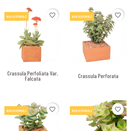
favorite_border
favorite_border
NON DISPONIBLE
NON DISPONIBLE
Crassula Perfoliata Var.
Crassula Perforata
Falcata
favorite_border
favorite_border
NON DISPONIBLE
NON DISPONIBLE