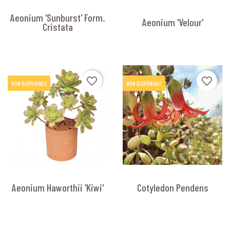
Aeonium 'Sunburst' Form.
Aeonium 'Velour'
Cristata
favorite_border
favorite_border
NON DISPONIBLE
NON DISPONIBLE
Aeonium Haworthii 'Kiwi'
Cotyledon Pendens