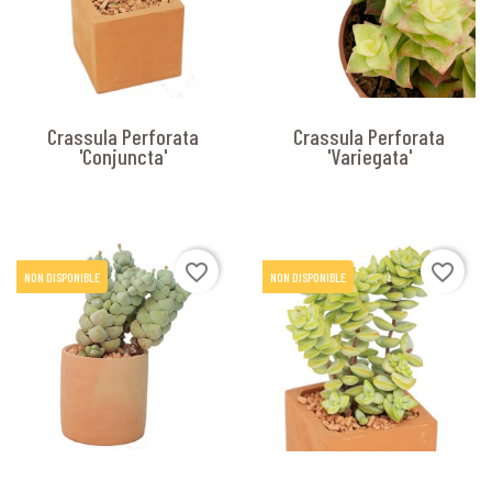
Crassula Perforata
Crassula Perforata
'Conjuncta'
'Variegata'
favorite_border
favorite_border
NON DISPONIBLE
NON DISPONIBLE