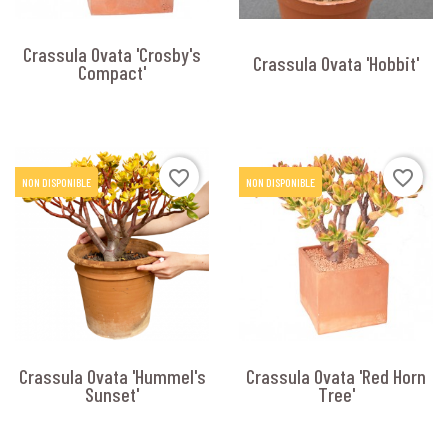
Crassula Ovata 'Crosby's
Crassula Ovata 'Hobbit'
Compact'
favorite_border
favorite_border
NON DISPONIBLE
NON DISPONIBLE
Crassula Ovata 'Hummel's
Crassula Ovata 'Red Horn
Sunset'
Tree'