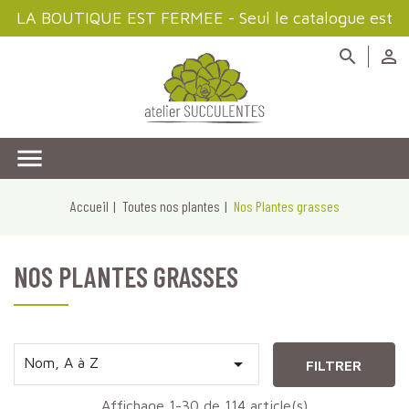
LA BOUTIQUE EST FERMEE - Seul le catalogue est
disponible à la consultation



Accueil
Toutes nos plantes
Nos Plantes grasses
NOS PLANTES GRASSES

Nom, A à Z
FILTRER
Affichage 1-30 de 114 article(s)