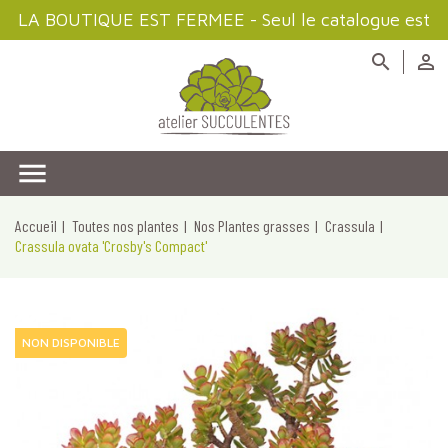
LA BOUTIQUE EST FERMEE - Seul le catalogue est
disponible à la consultation



Accueil
Toutes nos plantes
Nos Plantes grasses
Crassula
Crassula ovata 'Crosby's Compact'
NON DISPONIBLE