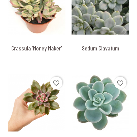
Crassula 'Money Maker'
Sedum Clavatum
favorite_border
favorite_border