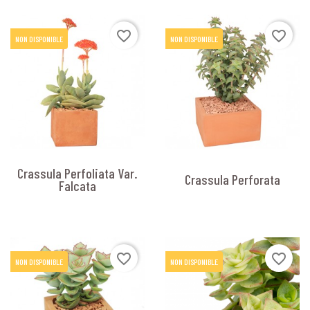
favorite_border
favorite_border
NON DISPONIBLE
NON DISPONIBLE
Crassula Perfoliata Var.
Crassula Perforata
Falcata
favorite_border
favorite_border
NON DISPONIBLE
NON DISPONIBLE