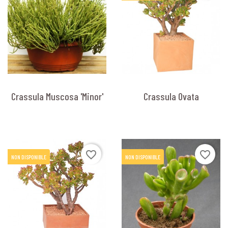
Crassula Muscosa 'Minor'
Crassula Ovata
favorite_border
favorite_border
NON DISPONIBLE
NON DISPONIBLE