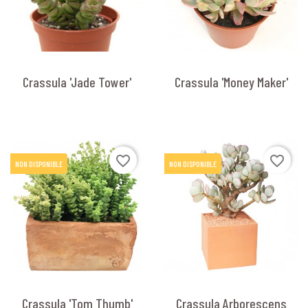
Crassula 'Jade Tower'
Crassula 'Money Maker'
favorite_border
favorite_border
NON DISPONIBLE
NON DISPONIBLE
Crassula 'Tom Thumb'
Crassula Arborescens