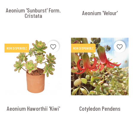
Aeonium 'Sunburst' Form.
Aeonium 'Velour'
Cristata
favorite_border
favorite_border
NON DISPONIBLE
NON DISPONIBLE
Aeonium Haworthii 'Kiwi'
Cotyledon Pendens