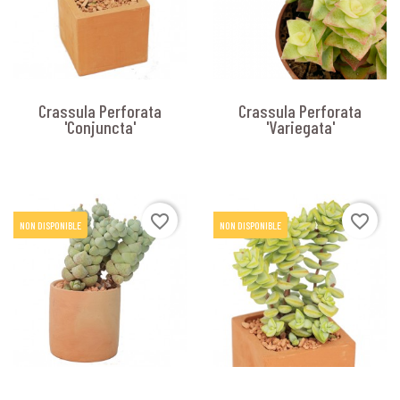
Crassula Perforata
Crassula Perforata
'Conjuncta'
'Variegata'
favorite_border
favorite_border
NON DISPONIBLE
NON DISPONIBLE