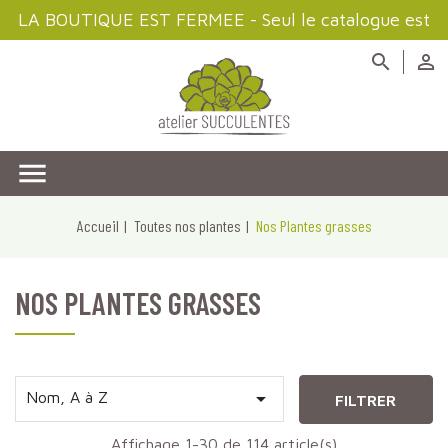
LA BOUTIQUE EST FERMEE - Seul le catalogue est
disponible à la consultation



Accueil
Toutes nos plantes
Nos Plantes grasses
NOS PLANTES GRASSES

Nom, A à Z
FILTRER
Affichage 1-30 de 114 article(s)