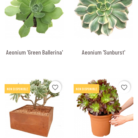
Aeonium 'Green Ballerina'
Aeonium 'Sunburst'
favorite_border
favorite_border
NON DISPONIBLE
NON DISPONIBLE