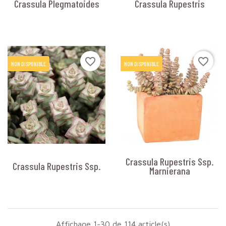
Crassula Plegmatoides
Crassula Rupestris
favorite_border
favorite_border
NON DISPONIBLE
NON DISPONIBLE
Crassula Rupestris Ssp.
Crassula Rupestris Ssp.
Marnierana
Affichage 1-30 de 114 article(s)