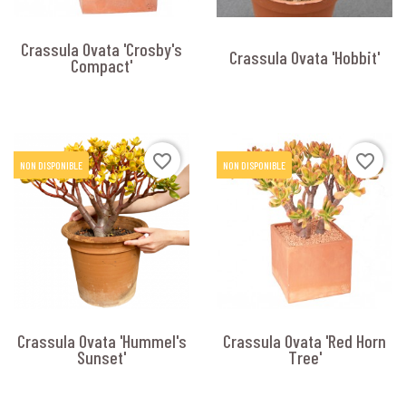
Crassula Ovata 'Crosby's
Crassula Ovata 'Hobbit'
Compact'
favorite_border
favorite_border
NON DISPONIBLE
NON DISPONIBLE
Crassula Ovata 'Hummel's
Crassula Ovata 'Red Horn
Sunset'
Tree'