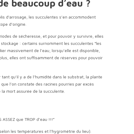
 de beaucoup d’eau ?
ublis d'arrosage, les succulentes s’en accommodent
tope d’origine.
iodes de sécheresse, et pour pouvoir y survivre, elles
de stockage : certains surnomment les succulentes “les
er massivement de l’eau, lorsqu’elle est disponible,
a plus, elles ont suffisamment de réserves pour pouvoir
tant qu’il y a de l’humidité dans le substrat, la plante
si que l’on constate des racines pourries par excès
ne la mort assurée de la succulente.
AS ASSEZ que TROP d’eau !!!”
selon les températures et l’hygrométrie du lieu).