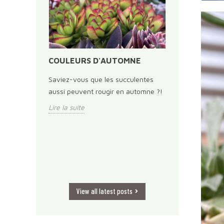
GE ET
COULEURS D'AUTOMNE
FAUT-IL M
L'ENGRAIS
Saviez-vous que les succulentes
SUCCULEN
DONNE NO
aussi peuvent rougir en automne ?!
s,
1
Lire la suite
s à vivre…
fdzgfrz
en pleine
Lire la suite
View all latest posts