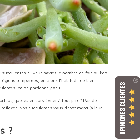
FAUT-IL METTRE DE
RECYCLER UNE VIEILLE
succulentes. Si vous saviez le nombre de fois où l’on
L'ENGRAIS SUR SES
EN MINI-COMPOSITION 
régions tempérées, on a pris l’habitude de bien
SUCCULENTES ? ON VOUS
BOUTURES DE SUCCUL
OPINIONES CLIENTES
cculentes, ça ne pardonne pas !
DONNE NOTRE AVIS
dvbvhjbfzjvefz
1
tout, quelles erreurs éviter à tout prix ? Pas de
Lire la suite
réflexes, vos succulentes vous diront merci (à leur
fdzgfrz
Lire la suite
s ?