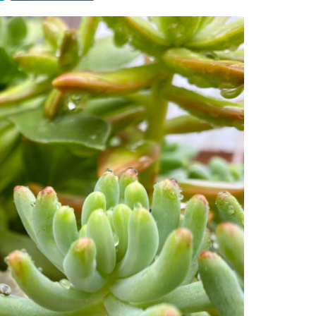
L’ARROSAGE DES
SUBSTRAT, REMPOTAGE
SUCCULENTES : QUAND ?
POT
COMMENT ? ON VOUS DIT
1
TOUT !
Ah, les succulentes ! Belles,
8
résistantes et ultra faciles à
Ah, l’arrosage ! C’est LE sujet qui
mais pour qu’elles soient en 
pose problème à de nombreux
forme, il y...
amateurs de succulentes. Si vous
Lire la suite
saviez le nombre...
Lire la suite