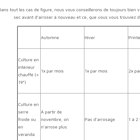
Dans tout les cas de figure, nous vous conseillerons de toujours bien vé
sec avant d’arroser à nouveau et ce, que vous vous trouviez d
Automne
Hiver
Print
Culture en
intérieur
1x par mois
1x par mois
2x pa
chauffé (>
19°)
Culture en
serre
À partir de
froide ou
novembre, on
Pas d’arrosage
1 à 2 
en
n’arrose plus.
véranda