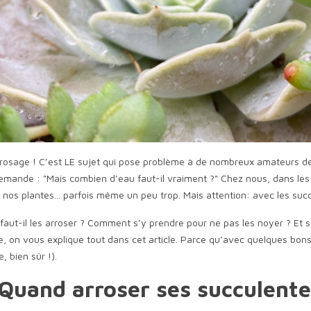
LENTES : UN
SUBSTRAT, REMPOTAGE ET
rrosage ! C’est LE sujet qui pose problème à de nombreux amateurs de 
X ORIGINES DE
POT
mande : "Mais combien d’eau faut-il vraiment ?" Chez nous, dans les 
ES FASCINANTES
1
 nos plantes... parfois même un peu trop. Mais attention: avec les su
 succulentes est aussi
Ah, les succulentes ! Belles,
aut-il les arroser ? Comment s’y prendre pour ne pas les noyer ? Et sur
cinant. Que vous les
résistantes et ultra faciles à vivre…
, on vous explique tout dans cet article. Parce qu’avec quelques bons 
eur beauté unique,
mais pour qu’elles soient en pleine
, bien sûr !).
forme, il y...
 Quand arroser ses succulente
Lire la suite