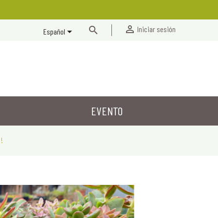


Iniciar sesión

Español
EVENTO
!