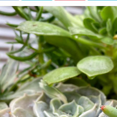
ETTRE DE
RECYCLER UNE VIEILLE TASSE
 SUR SES
EN MINI-COMPOSITION DE
TES ? ON VOUS
BOUTURES DE SUCCULENTES
TRE AVIS
dvbvhjbfzjvefz
Lire la suite