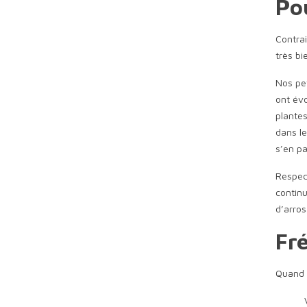
Po
Contrai
très bi
Nos pet
ont évo
plantes
dans le
s’en pa
Respect
continu
d’arros
Fr
Quand 