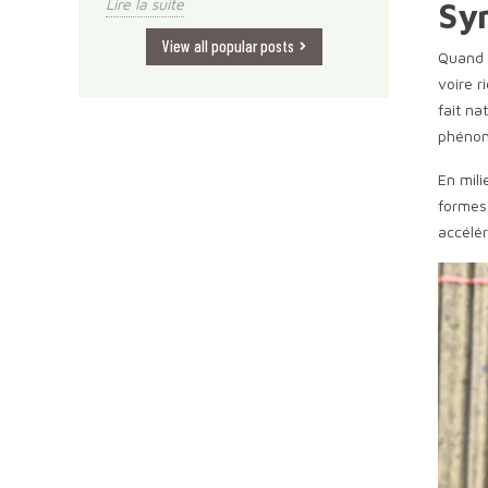
Lire la suite
Sy
View all popular posts
Quand u
voire r
fait na
phénom
En mili
formes 
accélér