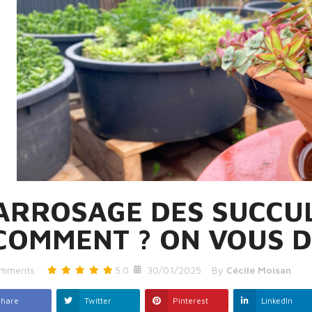
’ARROSAGE DES SUCCU
COMMENT ? ON VOUS D
mments
5.0
30/01/2025
By
Cécile Moisan
Share
Twitter
Pinterest
LinkedIn