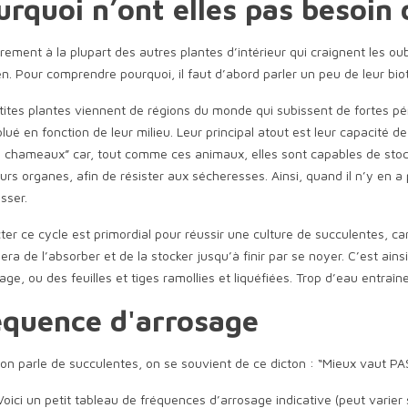
urquoi n’ont elles pas besoin
rement à la plupart des autres plantes d’intérieur qui craignent les o
en. Pour comprendre pourquoi, il faut d’abord parler un peu de leur bio
ites plantes viennent de régions du monde qui subissent de fortes pér
lué en fonction de leur milieu. Leur principal atout est leur capacité 
 chameaux” car, tout comme ces animaux, elles sont capables de stock
urs organes, afin de résister aux sécheresses. Ainsi, quand il n’y en 
sser.
er ce cycle est primordial pour réussir une culture de succulentes, car 
era de l’absorber et de la stocker jusqu’à finir par se noyer. C’est ain
age, ou des feuilles et tiges ramollies et liquéfiées. Trop d’eau entraî
équence d'arrosage
on parle de succulentes, on se souvient de ce dicton : “Mieux vaut P
Voici un petit tableau de fréquences d’arrosage indicative (peut varier 