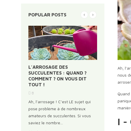
POPULAR POSTS
LE TASSE
L’ARROSAGE DES
LES SUCCU
Ah, l’a
N DE
SUCCULENTES : QUAND ?
VOYAGE AU
nous de
ULENTES
COMMENT ? ON VOUS DIT
CES PLANT
arroser
TOUT !
Le monde des
8
Quand f
vaste que fas
panique
Ah, l’arrosage ! C’est LE sujet qui
aimiez pour l
manière
pose problème à de nombreux
leur...
amateurs de succulentes. Si vous
I -
Lire la suite
saviez le nombre...