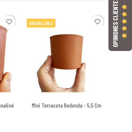
OPINIONES CLIENTES
favorite_border
favorite_border
UNAVAILABLE
nnalisé
Mini Terracota Redonda - 5,5 Cm