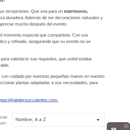
da?
 sus recepciones. Que sea para un 
matrimonio, 
eza duradera. Además de ser decoraciones naturales y 
 apreciar mucho después del evento.
l 
momento especial que compartiste
. Con sus 
tico y refinado, asegurando que su evento no se 
ra satisfacer sus requisitos, que usted estaba 
able.
y con cuidado por nuestras pequeñas manos en nuestro 
eccionar plantas adaptadas a sus necesidades, para 
ntact@ateliersucculentes.com.
enar

Nombre, A a Z
por: