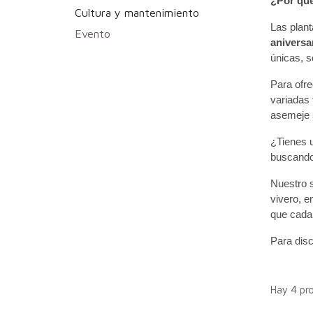
¿Por qué
Cultura y mantenimiento
Las plant
Evento
aniversa
únicas, 
Para ofre
variadas 
asemeje a
¿Tienes 
buscando
Nuestro 
vivero, e
que cada
Para disc
Hay 4 pr