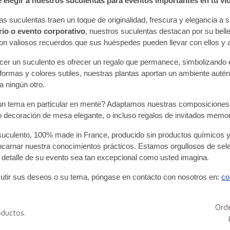
 elegir a nuestros suculentas para eventos importantes en tu vi
as suculentas traen un toque de originalidad, frescura y elegancia a
rio o evento corporativo
, nuestros suculentas destacan por su bell
son valiosos recuerdos que sus huéspedes pueden llevar con ellos y
cer un suculento es ofrecer un 
regalo
 que permanece, simbolizando e
formas y colores sutiles, nuestras plantas aportan un ambiente autén
 ningún otro. 
un tema en particular en mente?
 Adaptamos nuestras composiciones pa
 
decoración de mesa
 elegante, o incluso 
regalos de invitados
 memor
suculento, 100% 
made in France
, producido sin productos químicos 
ncarnar nuestra 
conocimientos prácticos
. Estamos orgullosos de sel
 detalle de su evento sea tan excepcional como usted imagina.
utir sus deseos o su tema, póngase en contacto con nosotros en: 
co
Ord
oductos.