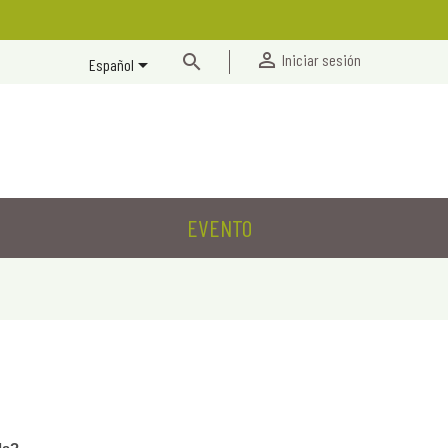


Iniciar sesión

Español
EVENTO