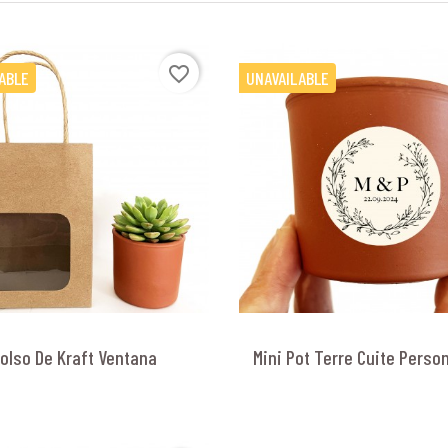
favorite_border
ABLE
UNAVAILABLE
olso De Kraft Ventana
Mini Pot Terre Cuite Perso