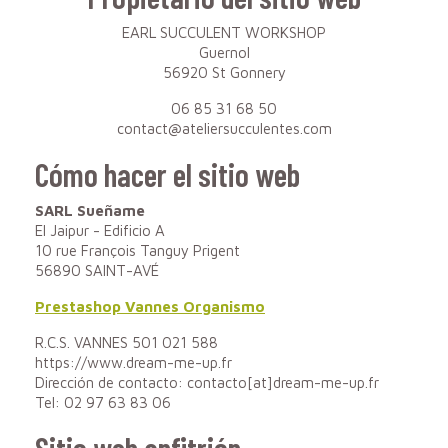
EARL SUCCULENT WORKSHOP
Guernol
56920 St Gonnery
06 85 31 68 50
contact@ateliersucculentes.com
Cómo hacer el sitio web
SARL Sueñame
El Jaipur - Edificio A
10 rue François Tanguy Prigent
56890 SAINT-AVÉ
Prestashop Vannes Organismo
R.C.S. VANNES 501 021 588
https://www.dream-me-up.fr
Dirección de contacto: contacto[at]dream-me-up.fr
Tel: 02 97 63 83 06
Sitio web anfitrión