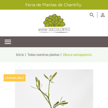
Feria de Plantas de Chantilly:



Inicio
Todas nuestras plantas
Albuca namaquensis
UNAVAILABLE