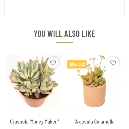
YOU WILL ALSO LIKE
favorite_border
favorite_border
UNAVAILABLE
Crassula 'Money Maker '
Crassula Columella