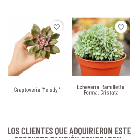
favorite_border
favorite_border
Echeveria 'Ramillette'
Graptoveria 'Melody '
Forma. Cristata
LOS CLIENTES QUE ADQUIRIERON ESTE