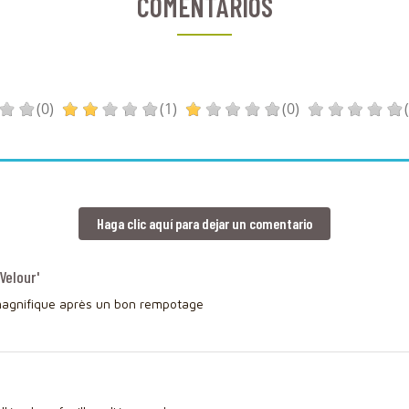
COMENTARIOS
(0)
(1)
(0)
Haga clic aquí para dejar un comentario
Velour'
 magnifique après un bon rempotage