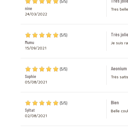
Très jolie
(
5
/
5
)
nine
Tres bell
24/03/2022
Très joli
(
5
/
5
)
Mumu
Je suis r
15/09/2021
Aeonium 
(
5
/
5
)
Sophie
Très sati
05/08/2021
Bien
(
5
/
5
)
Syltat
Belle cou
02/08/2021