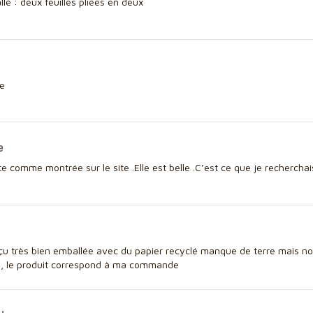
lé : deux feuilles pliées en deux
te
e
e comme montrée sur le site .Elle est belle .C’est ce que je rechercha
çu très bien emballée avec du papier recyclé manque de terre mais n
 , le produit correspond à ma commande