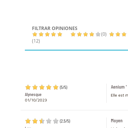
FILTRAR OPINIONES
(0)
(12)
Aenium ' 
(
5
/
5
)
Alynesque
Elle est
01/10/2023
Moyen
(
2.5
/
5
)