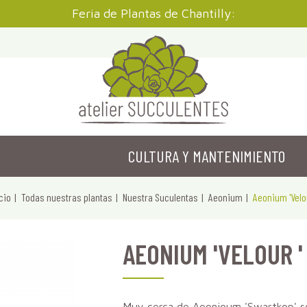
Feria de Plantas de Chantilly:
CULTURA Y MANTENIMIENTO
cio
Todas nuestras plantas
Nuestra Suculentas
Aeonium
Aeonium 'Velou
AEONIUM 'VELOUR '
Muy cerca de Aeonioum 'Swartkop' se d