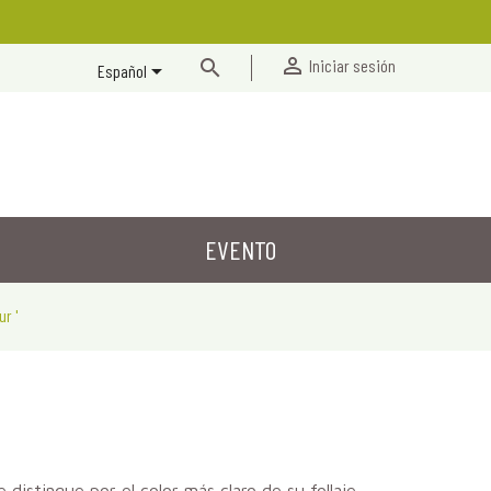


Iniciar sesión

Español
EVENTO
r '
istingue por el color más claro de su follaje