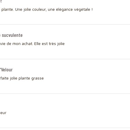
!
e plante. Une jolie couleur, une élégance végétale !
e sucvulente
avie de mon achat. Elle est très jolie
'Velour
sfaite jolie plante grasse
leur