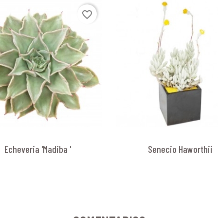
favorite_border
Echeveria 'Madiba '
Senecio Haworthii