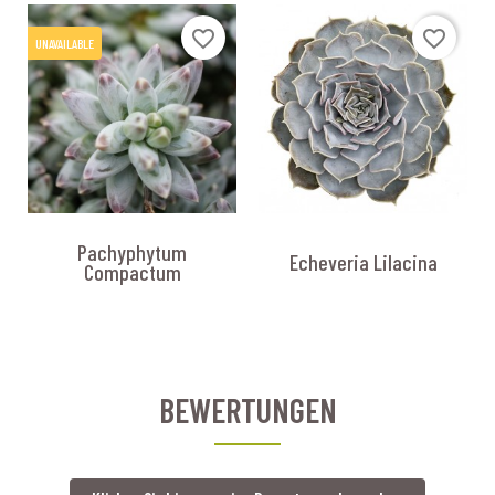
favorite_border
favorite_border
UNAVAILABLE
Pachyphytum
Echeveria Lilacina
Compactum
BEWERTUNGEN