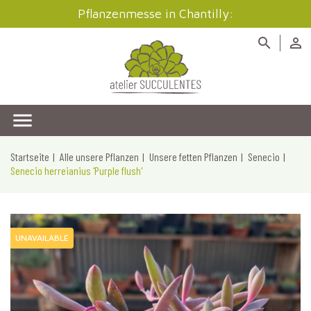
Pflanzenmesse in Chantilly:



Startseite
Alle unsere Pflanzen
Unsere fetten Pflanzen
Senecio
Senecio herreianius 'Purple flush'
UNAVAILABLE