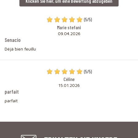
Klicken Sie hier, um eine Bewertung abzugeben
(
5
/
5
)
Marie stefani
09.04.2026
Senacio
Déjà bien feuillu
(
5
/
5
)
Céline
15.01.2026
parfait
parfait