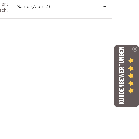
iert

Name (A bis Z)
ach:
KUNDENBEWERTUNGEN