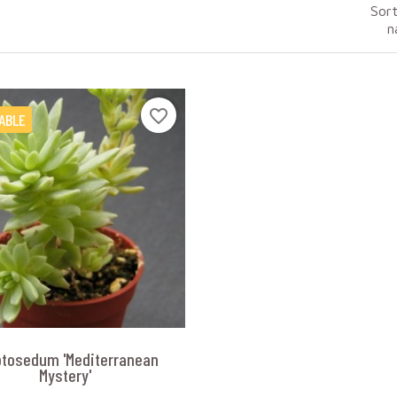
Sort
n
favorite_border
ABLE
ptosedum 'Mediterranean
Mystery'