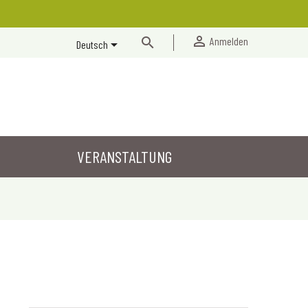


Anmelden

Deutsch
VERANSTALTUNG