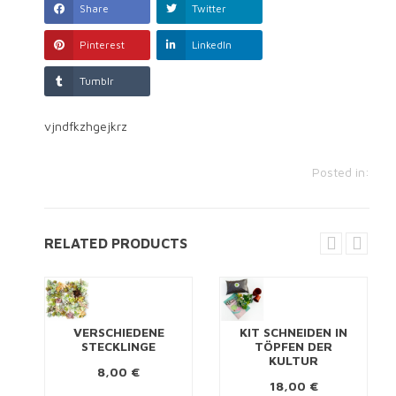
Share
Twitter
Pinterest
LinkedIn
Tumblr
vjndfkzhgejkrz
Posted in:
RELATED PRODUCTS
VERSCHIEDENE
KIT SCHNEIDEN IN
STECKLINGE
TÖPFEN DER
KULTUR
8,00 €
18,00 €