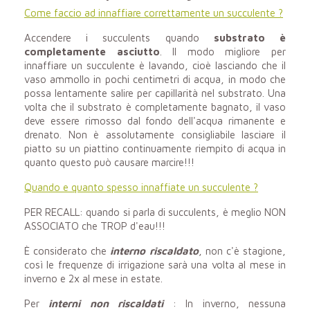
Come faccio ad innaffiare correttamente un succulente ?
Accendere i succulents quando
substrato è
completamente asciutto
. Il modo migliore per
innaffiare un succulente è lavando, cioè lasciando che il
vaso ammollo in pochi centimetri di acqua, in modo che
possa lentamente salire per capillarità nel substrato. Una
volta che il substrato è completamente bagnato, il vaso
deve essere rimosso dal fondo dell'acqua rimanente e
drenato. Non è assolutamente consigliabile lasciare il
piatto su un piattino continuamente riempito di acqua in
quanto questo può causare marcire!!!
Quando e quanto spesso innaffiate un succulente ?
PER RECALL: quando si parla di succulents, è meglio NON
ASSOCIATO che TROP d'eau!!!
È considerato che
interno riscaldato
, non c'è stagione,
così le frequenze di irrigazione sarà una volta al mese in
inverno e 2x al mese in estate.
Per
interni non riscaldati
: In inverno, nessuna