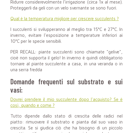
Ridurre considerevolmente l'irrigazione (circa 1x al mese).
Proteggerli da geli con un velo svernante se sono fuori.
Qual è la temperatura migliore per crescere succulents ?
I succulenti si svilupperanno al meglio tra 15°C e 27°C. In
inverno, evitare l'esposizione a temperature inferiori ai
10°C per le specie sensibili.
PER RECALL: piante succulenti sono chiamate "gelive",
cioè non supporta il gelo! In inverno è quindi obbligatorio
tornare al
piante succulente
a casa, in una veranda o in
una serra fredda
Domande frequenti sul substrato e sui
vasi:
Dovrei prendere il mio succulente dopo l'acquisto? Se è
così, quando e come ?
Tutto dipende dallo stato di crescita delle radici nel
piatto: rimuovere il substrato e pianta dal suo vaso in
crescita. Se si giudica ciò che ha bisogno di un piccolo