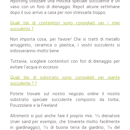
repotting utilizzare una miscela speciale succulente e un
vaso con un foro di drenaggio. Repot alcune settimane
dopo il suo arrivo a casa per non stressarla troppo.
Quali tipi di contenitori sono consigliati per i miei
succulents ?
Non importa cosa, per favore! Che si tratti di metallo
arrugginito, ceramica o plastica, i vostri succulents si
indosseranno molto bene.
Tuttavia, scegliere contenitori con fori di drenaggio per
evitare l'acqua in eccesso
Quali tipi di substrato sono consigliati per
piante
succulente
? ?
Potete trovare sul nostro negozio online il nostro
substrato speciale succulente composto da torba,
Pouzzolane e la Freeland.
Altrimenti si può anche fare il proprio mix: 1⁄3 drenatore
(river sand per esempio, che troverete molto facilmente
in giardinaggio), 1⁄3 di buona terra da giardino, 1⁄3 del