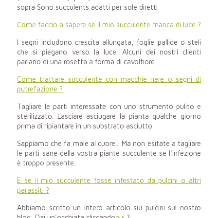
sopra Sono succulents adatti per sole diretti
Come faccio a sapere se il mio succulente manca di luce ?
I segni includono crescita allungata, foglie pallide o steli
che si piegano verso la luce. Alcuni dei nostri clienti
parlano di una rosetta a forma di cavolfiore
Come trattare succulente con macchie nere o segni di
putrefazione ?
Tagliare le parti interessate con uno strumento pulito e
sterilizzato. Lasciare asciugare la pianta qualche giorno
prima di ripiantare in un substrato asciutto.
Sappiamo che fa male al cuore... Ma non esitate a tagliare
le parti sane della vostra
piante succulente
se l'infezione
è troppo presente.
E se il mio succulente fosse infestato da pulcini o altri
parassiti ?
Abbiamo scritto un intero articolo sui pulcini sul nostro
blog: Dai un'occhiata cliccando
qui
?