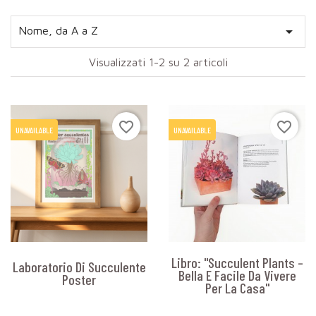

Nome, da A a Z
Visualizzati 1-2 su 2 articoli
favorite_border
favorite_border
UNAVAILABLE
UNAVAILABLE
Libro: "Succulent Plants –
Laboratorio Di Succulente
Bella E Facile Da Vivere
Poster
Per La Casa"