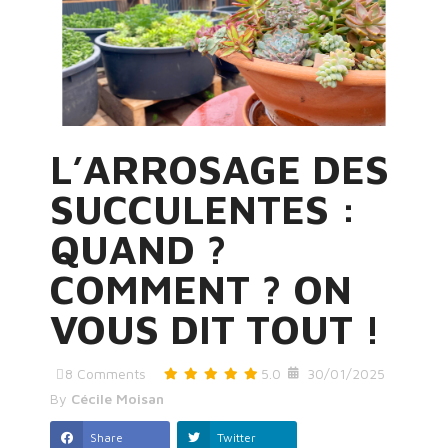
L’ARROSAGE DES
SUCCULENTES :
QUAND ?
COMMENT ? ON
VOUS DIT TOUT !
8
Comments
5.0
30/01/2025
By
Cécile Moisan
Share
Twitter