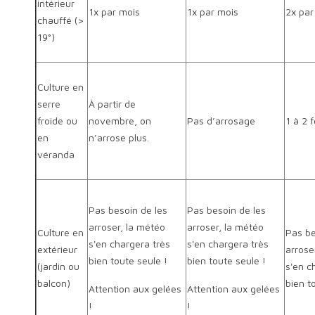
intérieur
1x par mois
1x par mois
2x par
chauffé (>
19°)
Culture en
serre
À partir de
froide ou
novembre, on
Pas d’arrosage
1 à 2 
en
n’arrose plus.
véranda
Pas besoin de les
Pas besoin de les
arroser, la météo
arroser, la météo
Culture en
Pas be
s'en chargera très
s'en chargera très
extérieur
arrose
bien toute seule !
bien toute seule !
(jardin ou
s'en c
balcon)
bien t
Attention aux gelées
Attention aux gelées
!
!