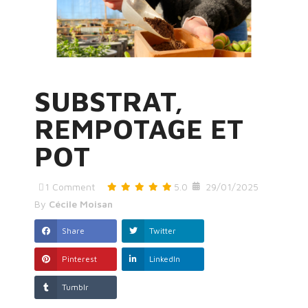
SUBSTRAT,
REMPOTAGE ET
POT
1
Comment
5.0
29/01/2025
By
Cécile Moisan
Share
Twitter
Pinterest
LinkedIn
Tumblr